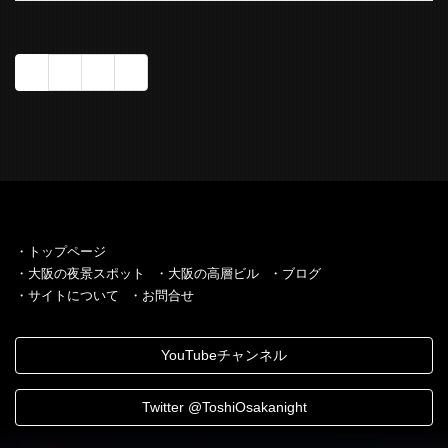
1
2
3
>
・トップページ
・大阪の夜景スポット
・大阪の高層ビル
・ブログ
・サイトについて
・お問合せ
YouTubeチャンネル
Twitter @ToshiOsakanight