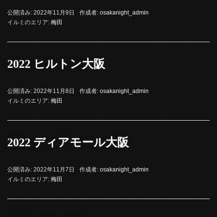
公開済み: 2022年11月9日
作成者:
osakanight_admin
イルミのエリア:
梅田
2022 ヒルトン大阪
公開済み: 2022年11月8日
作成者:
osakanight_admin
イルミのエリア:
梅田
2022 ディアモール大阪
公開済み: 2022年11月7日
作成者:
osakanight_admin
イルミのエリア:
梅田