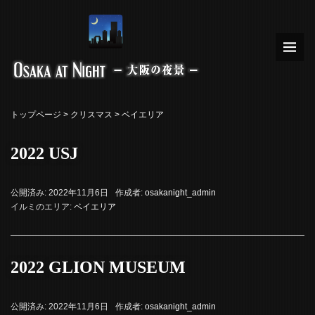
トップページ
> クリスマス >
ベイエリア
2022 USJ
公開済み: 2022年11月6日
作成者:
osakanight_admin
イルミのエリア:
ベイエリア
2022 GLION MUSEUM
公開済み: 2022年11月6日
作成者:
osakanight_admin