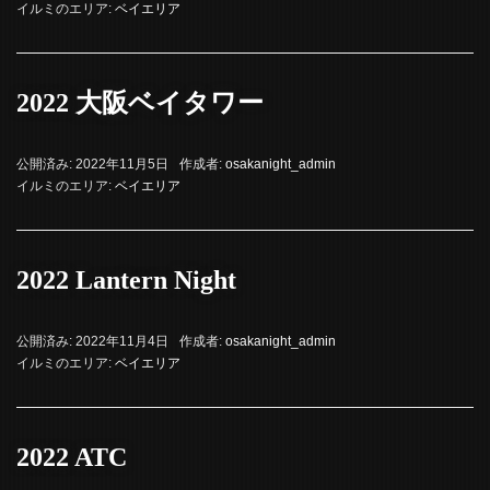
イルミのエリア:
ベイエリア
2022 大阪ベイタワー
公開済み: 2022年11月5日
作成者:
osakanight_admin
イルミのエリア:
ベイエリア
2022 Lantern Night
公開済み: 2022年11月4日
作成者:
osakanight_admin
イルミのエリア:
ベイエリア
2022 ATC