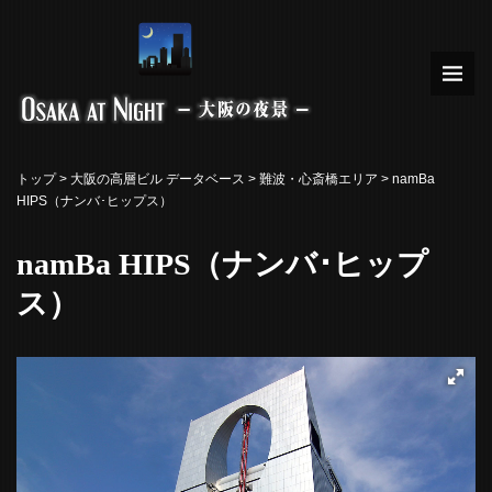
トップ
>
大阪の高層ビル データベース
>
難波・心斎橋エリア
> namBa
HIPS（ナンバ･ヒップス）
namBa HIPS（ナンバ･ヒップ
ス）