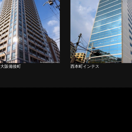
ー大阪備後町
西本町インテス