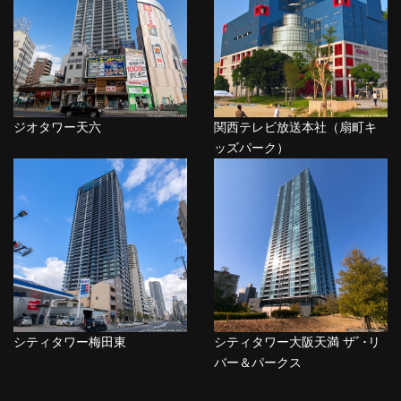
ジオタワー天六
関西テレビ放送本社（扇町キ
ッズパーク）
シティタワー梅田東
シティタワー大阪天満 ザﾞ･リ
バー＆パークス